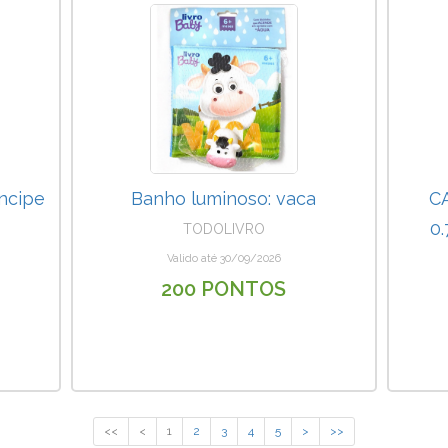
íncipe
Banho luminoso: vaca
C
0
TODOLIVRO
Valido até 30/09/2026
200 PONTOS
<<
<
1
2
3
4
5
>
>>