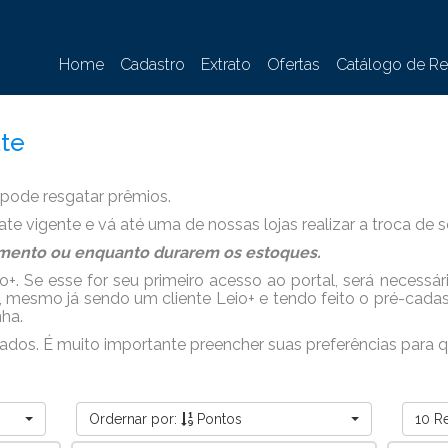
Home
Cadastro
Extrato
Ofertas
Catálogo de Re
te
 pode resgatar prêmios.
ate vigente e vá até uma de nossas lojas realizar a troca de 
cimento ou enquanto durarem os estoques.
o+. Se esse for seu primeiro acesso ao portal, será necessár
 mesmo já sendo um cliente Leio+ e tendo feito o pré-cadast
ha.
 dados. É muito importante preencher suas preferências par
Ordernar por:
Pontos
10 R