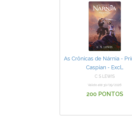
As Crônicas de Nárnia - Pr
Caspian - Excl…
C S LEWIS
Valido até 30/09/2026
200 PONTOS