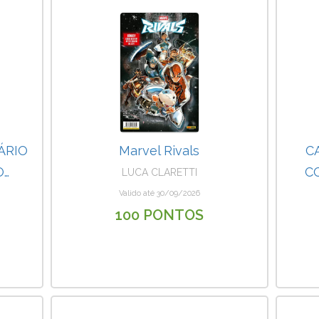
ÁRIO
Marvel Rivals
C
O…
C
LUCA CLARETTI
Valido até 30/09/2026
100 PONTOS