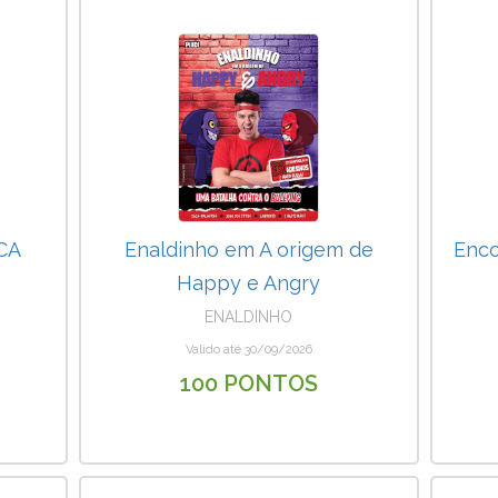
CA
Enaldinho em A origem de
Enco
Happy e Angry
ENALDINHO
Valido até 30/09/2026
100 PONTOS