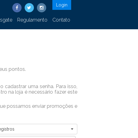
Login
sgate
Regulamento
Contato
seus pontos.
io cadastrar uma senha. Para isso,
ro na loja é necessário fazer este
a que possamos enviar promoções e
egistros